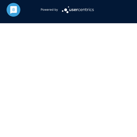
Powered by
Fahrzeughandel seit 35
Jahren
CARPROFI DUISBURG
in 2. Generation